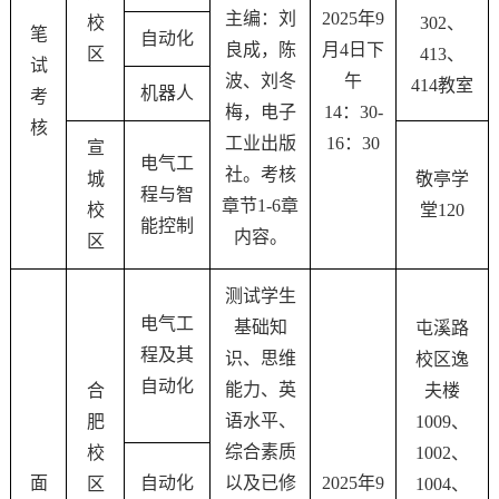
主编：刘
2025年9
校
302、
笔
自动化
良成，陈
月4日下
区
413、
试
波、刘冬
午
414教室
机器人
考
梅，电子
14：30-
核
工业出版
16：30
宣
电气工
社。考核
城
敬亭学
程与智
章节1-6章
校
堂120
能控制
内容。
区
测试学生
电气工
基础知
屯溪路
程及其
识、思维
校区逸
自动化
能力、英
合
夫楼
语水平、
肥
1009、
综合素质
校
1002、
面
自动化
以及已修
2025年9
区
1004、