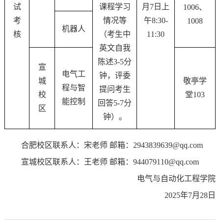
试
课程学习
月7日上
1006、
考
情况等
午8:30-
1008
机器人
核
（考生中
11:30
英文自我
陈述3-5分
宣
电气工
钟，评委
城
敬亭学
程与智
提问考生
校
堂103
能控制
回答5-7分
区
钟）。
合肥校区联系人：宋老师 邮箱：
2943839639@qq.com
宣城校区联系人：王老师 邮箱：944079110@qq.com
电气与自动化工程学院
2025年7月28日