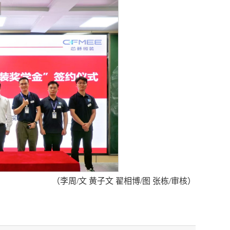
（李周/文 黄子文 翟相博/图 张栋/审核）