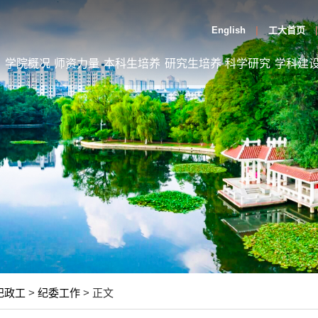
English
工大首页
页
学院概况
师资力量
本科生培养
研究生培养
科学研究
学科建
纪政工
>
纪委工作
> 正文