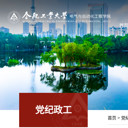
首
党纪政工
首页
>
党