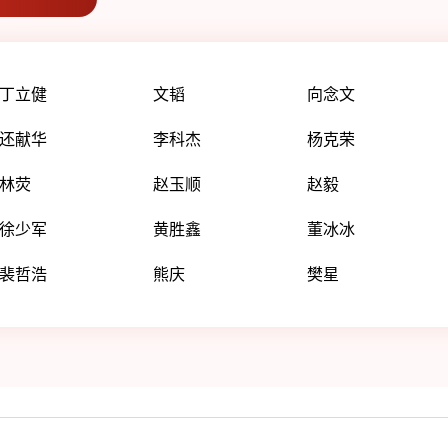
丁立健
文韬
向念文
还献华
李科杰
杨克荣
林荧
赵玉顺
赵毅
徐少军
黄胜鑫
董冰冰
裴哲浩
熊庆
樊星