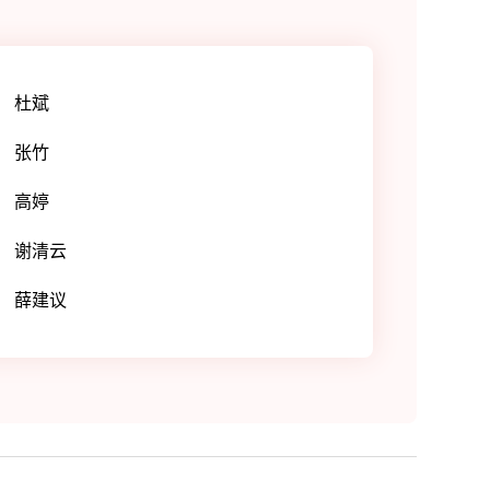
杜斌
张竹
高婷
谢清云
薛建议