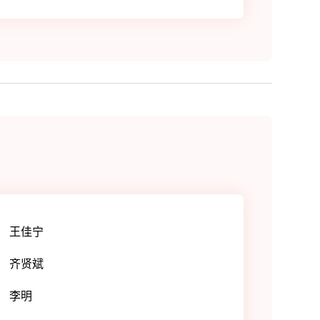
王佳宁
齐贤斌
李明