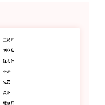
王艳辉
刘冬梅
陈志伟
张涛
佐磊
夏阳
程庭莉