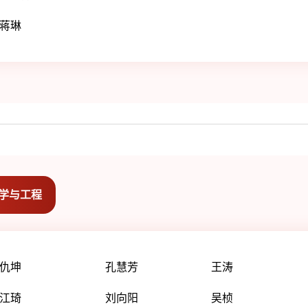
蒋琳
学与工程
仇坤
孔慧芳
王涛
江琦
刘向阳
吴桢