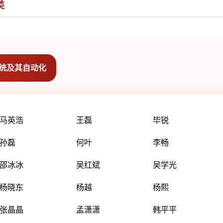
类
统及其自动化
马英浩
王磊
毕锐
孙磊
何叶
李畅
邵冰冰
吴红斌
吴学光
杨晓东
杨越
杨熙
张晶晶
孟潇潇
韩平平