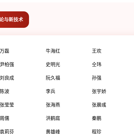
论与新技术
万磊
牛海红
王欢
尹柏强
史明光
仝玮
刘良成
阮久福
孙强
陈波
李兵
张宇娇
张莹莹
张海燕
张晨彧
周儒
洪鹤庭
秦鹏
袁莉芬
黄雄峰
程珍