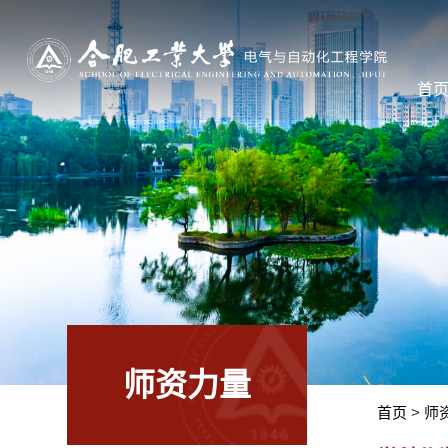
首
师资力量
首页
>
师