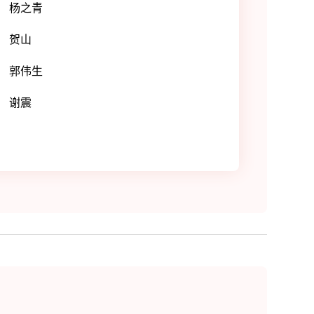
杨之青
贺山
郭伟生
谢震