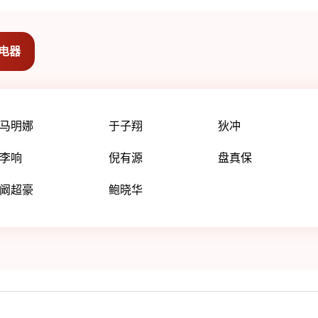
电器
马明娜
于子翔
狄冲
李响
倪有源
盘真保
阚超豪
鲍晓华