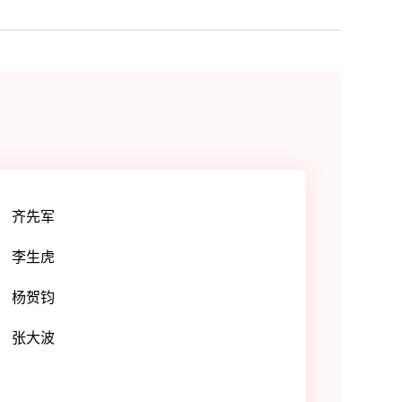
齐先军
李生虎
杨贺钧
张大波