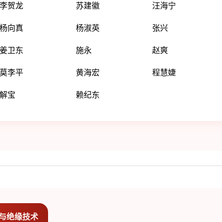
李贺龙
苏建徽
汪海宁
杨向真
杨淑英
张兴
姜卫东
施永
赵爽
莫李平
黄海宏
程慧婕
解宝
赖纪东
与绝缘技术