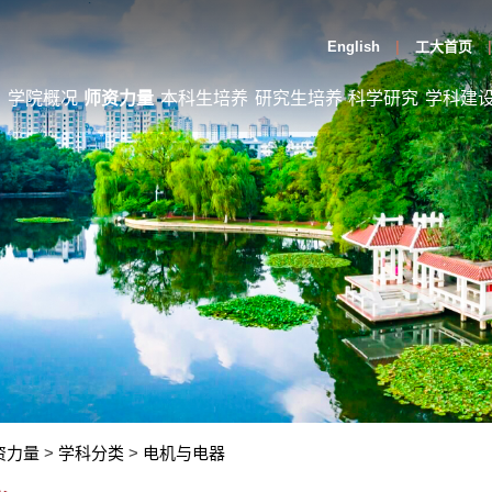
English
工大首页
页
学院概况
师资力量
本科生培养
研究生培养
科学研究
学科建
资力量
>
学科分类
>
电机与电器