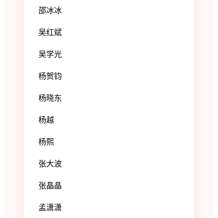
邵冰冰
吴红斌
吴学光
杨贺钧
杨晓东
杨越
杨熙
张大波
张晶晶
孟潇潇