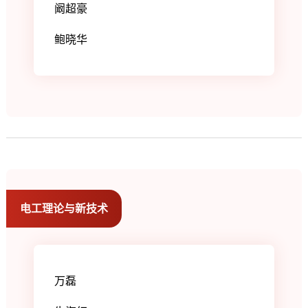
阚超豪
鲍晓华
电工理论与新技术
万磊