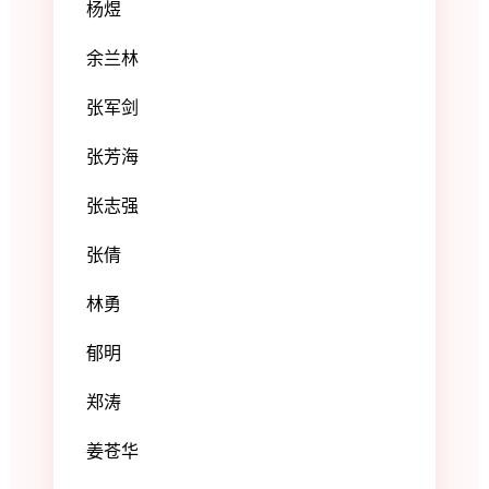
杨煜
余兰林
张军剑
张芳海
张志强
张倩
林勇
郁明
郑涛
姜苍华