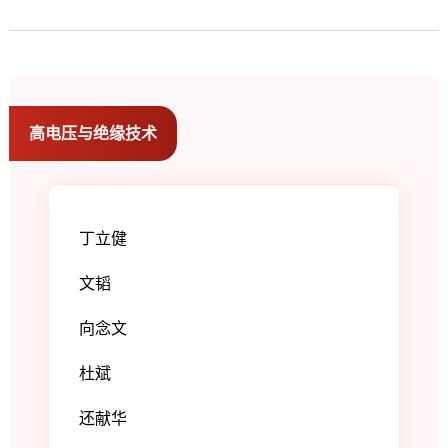
高电压与绝缘技术
丁立健
文韬
向念文
杜斌
还献华