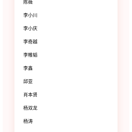
陈薇
李小川
李小庆
李奇越
李帷韬
李鑫
邱亚
肖本贤
杨双龙
杨涛