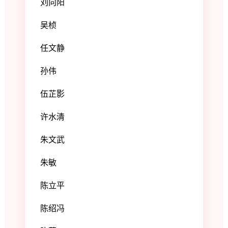
刘向阳
吴桢
任文静
孙伟
伍芷影
许水清
朱文武
朱敏
陈立平
陈绍冯