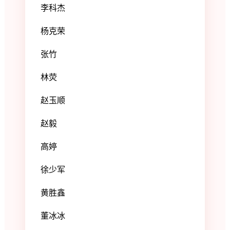
李科杰
杨克荣
张竹
林荧
赵玉顺
赵毅
高婷
徐少军
黄胜鑫
董冰冰