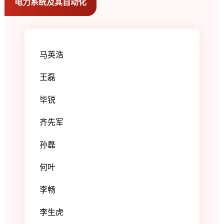
电力系统及其自动化
马英浩
王磊
毕锐
齐先军
孙磊
何叶
李畅
李生虎