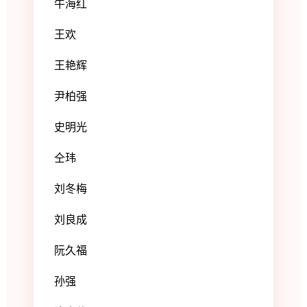
牛海红
王欢
王艳辉
尹柏强
史明光
仝玮
刘冬梅
刘良成
阮久福
孙强