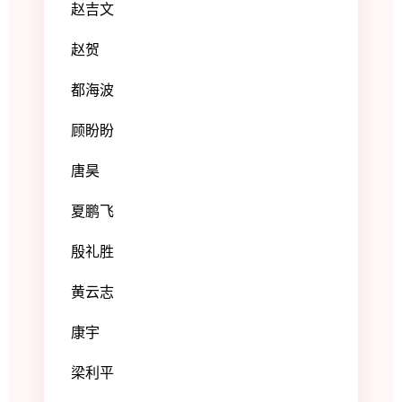
赵吉文
赵贺
都海波
顾盼盼
唐昊
夏鹏飞
殷礼胜
黄云志
康宇
梁利平