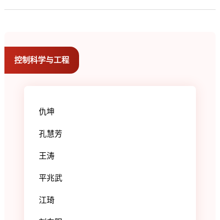
控制科学与工程
仇坤
孔慧芳
王涛
平兆武
江琦