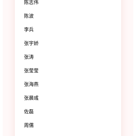
陈志伟
陈波
李兵
张宇娇
张涛
张莹莹
张海燕
张晨彧
佐磊
周儒