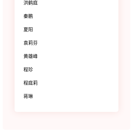
洪鹤庭
秦鹏
夏阳
袁莉芬
黄雄峰
程珍
程庭莉
蒋琳