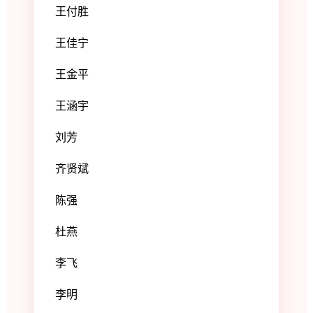
王付胜
王佳宁
王金平
王涵宇
刘芳
齐贤斌
陈强
杜燕
李飞
李明