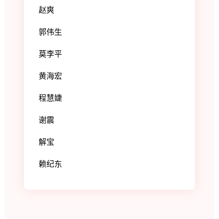
赵爽
郭伟生
莫李平
黄海宏
程慧婕
谢震
解宝
赖纪东