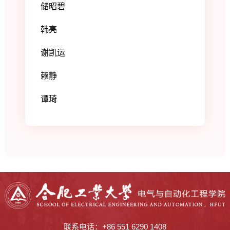
储昭碧
韩亮
谢凯运
赖静
谭琦
联系电话：+86 551 6290 1408