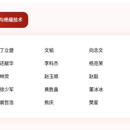
与绝缘技术
丁立健
文韬
向念文
还献华
李科杰
杨克荣
林荧
赵玉顺
赵毅
徐少军
黄胜鑫
董冰冰
裴哲浩
熊庆
樊星