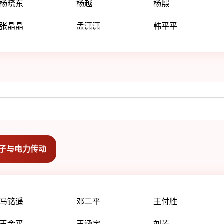
杨晓东
杨越
杨熙
张晶晶
孟潇潇
韩平平
子与电力传动
马铭遥
邓二平
王付胜