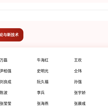
论与新技术
万磊
牛海红
王欢
尹柏强
史明光
仝玮
刘良成
阮久福
孙强
陈波
李兵
张宇娇
张莹莹
张海燕
张晨彧