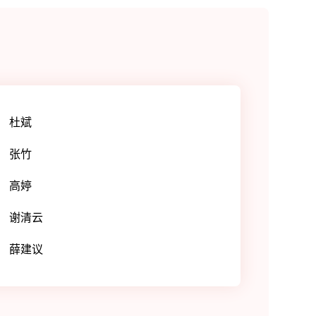
杜斌
张竹
高婷
谢清云
薛建议