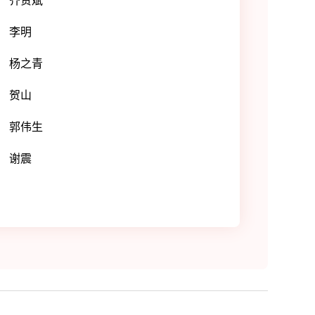
齐贤斌
李明
杨之青
贺山
郭伟生
谢震