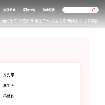
学院新闻
学院公告
学术报告
设
党纪政工
师德师风
学生工作
校友之家
新闻中心
联系我们
齐先军
李生虎
杨贺钧