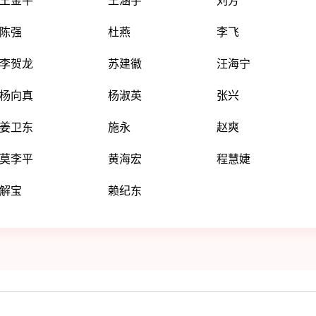
王金平
王涵宇
刘芳
陈强
杜燕
李飞
李贺龙
苏建徽
汪海宁
杨向真
杨淑英
张兴
姜卫东
施永
赵爽
莫李平
黄海宏
程慧婕
解宝
赖纪东