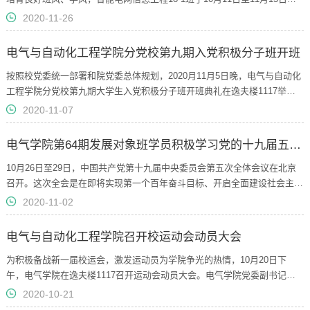
展“防疫有我，实践复学”特色团日活动，涵盖“线上学习锻炼打卡活动”和“防
2020-11-26
疫小知识”一站到底知识竞赛。线上学习锻炼打卡月活动自10月11日开展以
来，受到了全体同学的积极响应。打卡月活动分为学习组和运动组，在日常
电气与自动化工程学院分党校第九期入党积极分子班开班
学习、锻炼中，由学生本人使用手机app记录下学习/锻炼的内容及时长...
按照校党委统一部署和院党委总体规划，2020月11月5日晚，电气与自动化
工程学院分党校第九期大学生入党积极分子班开班典礼在逸夫楼1117举
行。院党委书记、分党校校长何岳颀和党委副书记兼纪委书记、分党校副校
2020-11-07
长郑洁出席了典礼。开班典礼由2020级辅导员、分党校班主任左能主持，
会议开场后，全体起立并奏唱国歌；随后，党委副书记郑洁介绍了入党积极
电气学院第64期发展对象班学员积极学习党的十九届五中全会精神
分子培训班的培训计划和相关要求，让学员们全面了解培训的内容、形式和
重要纪律...
10月26日至29日，中国共产党第十九届中央委员会第五次全体会议在北京
召开。这次全会是在即将实现第一个百年奋斗目标、开启全面建设社会主义
现代化国家新征程的时刻召开的一次十分重要的会议。电气与自动化工程学
2020-11-02
院组织第64期发展对象班全体学员多渠道积极关注大会动态，学习和领悟党
的十九届五中全会精神，并结合自身实际畅谈感想体会。电气工程18-8班齐
电气与自动化工程学院召开校运动会动员大会
飞燕同学说：“学习了中国共产党十九届中央委员会第五次全体会议公报
后，...
为积极备战新一届校运会，激发运动员为学院争光的热情，10月20日下
午，电气学院在逸夫楼1117召开运动会动员大会。电气学院党委副书记兼
纪委书记郑洁老师，相关年级辅导员出席会议，参加校2020年田径运动会
2020-10-21
的全体运动员参会。大会伊始，学生会文体部部长胡飞汇报了校运会前期选