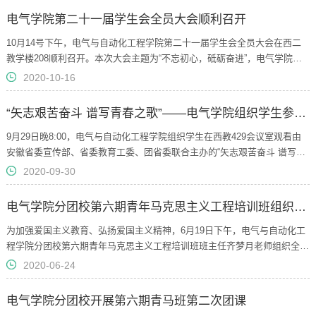
拔、训练工作开展情况，并结合往年的成绩确定今年校运会的目标。2020
电气学院第二十一届学生会全员大会顺利召开
级金康为同学代表新生运动员讲话，老运动员代表张庆一、钱成同学经验丰
富，从参赛...
10月14号下午，电气与自动化工程学院第二十一届学生会全员大会在西二
教学楼208顺利召开。本次大会主题为“不忘初心，砥砺奋进”，电气学院党
委副书记兼纪委书记郑洁老师，电气学院团委书记、2019级辅导员邹佳莹
2020-10-16
老师，电气学院学生会秘书长、2019级辅导员齐梦月老师，电气学院学生
会副秘书长、2020级辅导员刘志远老师以及电气学院主席团成员共同出席
“矢志艰苦奋斗 谱写青春之歌”——电气学院组织学生参与全省大学生同上一堂思政大课学习
了本次大会。大会在全体高唱中国共产主义青年团团歌《光荣啊，中国共青
团》的歌...
9月29日晚8:00，电气与自动化工程学院组织学生在西教429会议室观看由
安徽省委宣传部、省委教育工委、团省委联合主办的“矢志艰苦奋斗 谱写青
春之歌”全省大学生同上一堂思政大课。本次思政大课采取线下录制、线上
2020-09-30
播出的方式，旨在教育引导大学生自觉抵制铺张浪费之风，切实培养节约习
惯，在全社会营造浪费可耻、节约为荣的氛围。安徽省粮食和物资储备局粮
电气学院分团校第六期青年马克思主义工程培训班组织线上自主实践活动
食储备处处长谢玉兴，安徽农业大学人文社会科学学院辅导员张旭念、省委
讲...
为加强爱国主义教育、弘扬爱国主义精神，6月19日下午，电气与自动化工
程学院分团校第六期青年马克思主义工程培训班班主任齐梦月老师组织全体
学员进行线上自主实践——参观“中华人民共和国 70 周年大型成就展”。展
2020-06-24
览以“开辟和发展中国特色社会主义道路、建设社会主义现代化国家”为主
题，以编年体为时间主线，安排设计了“序厅”、“屹立东方”、“改革开放”、
电气学院分团校开展第六期青马班第二次团课
“走向复兴”、“人间正道”5个部分。在展览条目和展品设计上，...