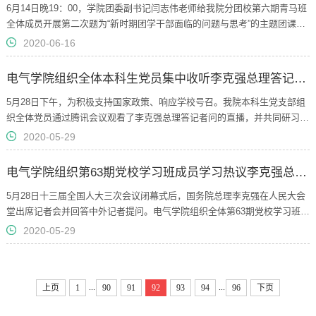
6月14日晚19：00，学院团委副书记闫志伟老师给我院分团校第六期青马班
全体成员开展第二次题为“新时期团学干部面临的问题与思考”的主题团课活
动。闫志伟老师以“七问团学干部”为引导，激发大家思考团学干部的内涵及
2020-06-16
责任；他重点分析团学干部的基本素质和要求，加深大家对团学干部的认
知，同学们获益良多，深刻认识到团学干部在学生中起到的重要作用；随
电气学院组织全体本科生党员集中收听李克强总理答记者问
后，闫老师对新时期高校团学干部所处逆境进行了具体分析，与同学们分享
如...
5月28日下午，为积极支持国家政策、响应学校号召。我院本科生党支部组
织全体党员通过腾讯会议观看了李克强总理答记者问的直播，并共同研习了
中央政治局常委汪洋在全国政协十三届三次会议闭幕会上的讲话，同时各位
2020-05-29
党员...
电气学院组织第63期党校学习班成员学习热议李克强总理答记者问
5月28日十三届全国人大三次会议闭幕式后，国务院总理李克强在人民大会
堂出席记者会并回答中外记者提问。电气学院组织全体第63期党校学习班成
员线上收听收看闭幕式和总理答记者问，深入学习领会“两会”精神，并结合
2020-05-29
自...
...
...
上页
1
90
91
92
93
94
96
下页